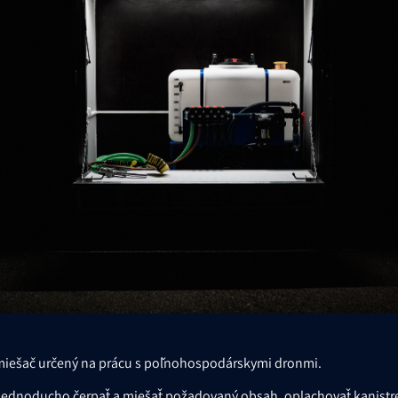
 miešač určený na prácu s poľnohospodárskymi dronmi.
ednoducho čerpať a miešať požadovaný obsah, oplachovať kanistr