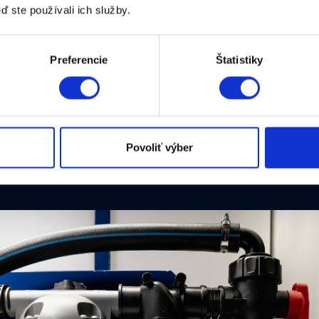
ď ste používali ich služby.
Preferencie
Štatistiky
Povoliť výber
avené miešacou nádržou s objemom 200 l.
dokáže zabezpečiť maximálny prietok 36 l/min.