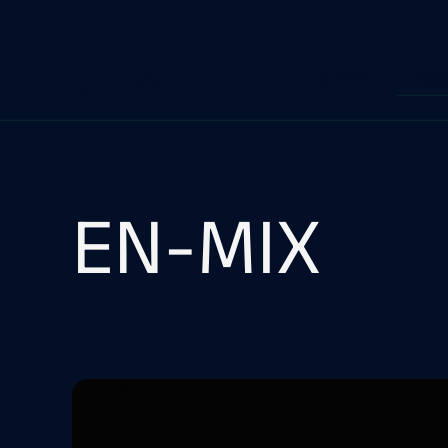
Ing. 
SLUŽBY
D
EN-MIX