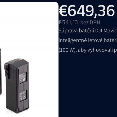
€649,36
bez DPH
€541,13
Súprava batérií DJI Mavic
inteligentné letové batér
(100 W), aby vyhovovali p