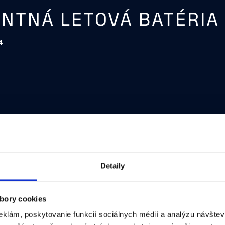
ENTNÁ LETOVÁ BATÉRIA
4
0 ° C
Í ROZBOČOVAČ BATÉRIE 
(100 W)
Detaily
bory cookies
(D×Š×V)
eklám, poskytovanie funkcií sociálnych médií a analýzu návšte