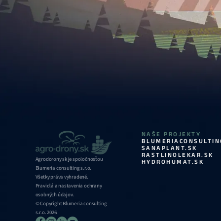
NAŠE PROJEKTY
BLUMERIACONSULTIN
SANAPLANT.SK
RASTLINOLEKAR.SK
Agrodorony sk je spoločnosťou
HYDROHUMAT.SK
Blumeria consulting s.r.o.
Všetky práva vyhradené.
Pravidlá a nastavenia ochrany
osobných údajov.
© Copyright Blumeria consulting
s.r.o. 2026.