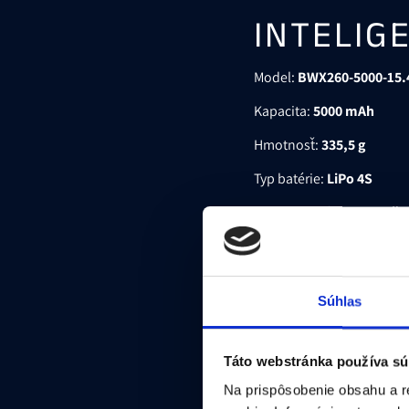
INTELIG
Model:
BWX260-5000-15.
Kapacita:
5000 mAh
Hmotnosť:
335,5 g
Typ batérie:
LiPo 4S
Teplota nabíjania:
5 ° až 4
NABÍJAC
MAVIC 3 
Súhlas
Model:
CHX265-100
Táto webstránka používa sú
Rozmery:
150×55×28 mm 
Na prispôsobenie obsahu a r