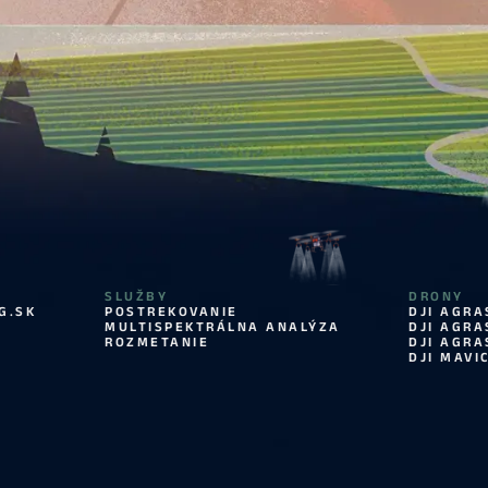
SLUŽBY
DRONY
G.SK
POSTREKOVANIE
DJI AGRA
MULTISPEKTRÁLNA ANALÝZA
DJI AGRA
ROZMETANIE
DJI AGRA
DJI MAVI