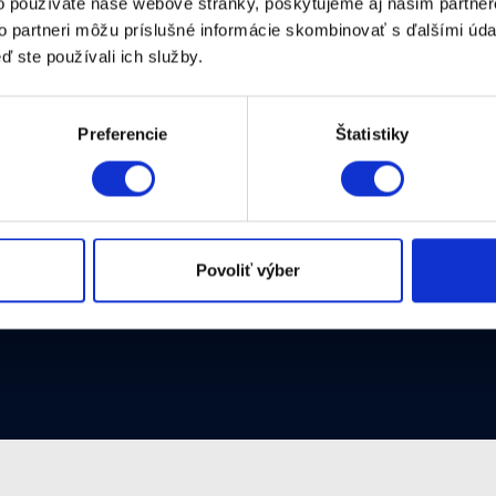
o používate naše webové stránky, poskytujeme aj našim partner
to partneri môžu príslušné informácie skombinovať s ďalšími údaj
ž 40 ° C
ď ste používali ich služby.
aptér:
DJI USB-C napájací adaptér (100 W)
Preferencie
Štatistiky
h 10 min (jedna batéria)
Povoliť výber