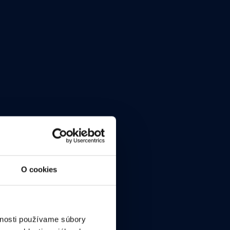
DJI
O cookies
vnosti používame súbory